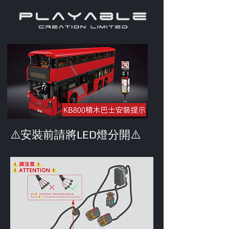
LED燈分開⚠️
​⚠️安裝前請將