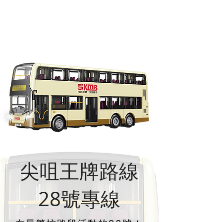
尖咀王牌路線
​28號專線