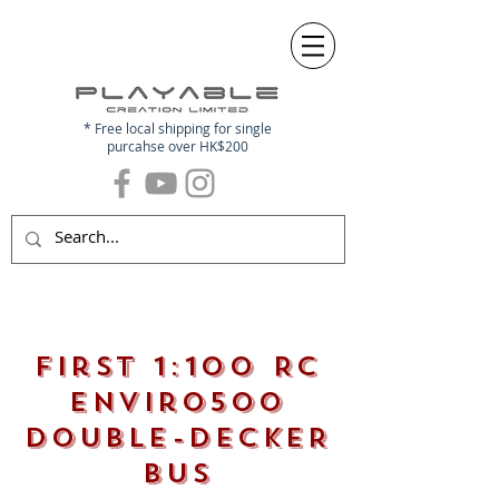
* Free local shipping for single
purcahse over HK$200
First 1:100 RC
Enviro500
DOUBLE-DECKER
BUS