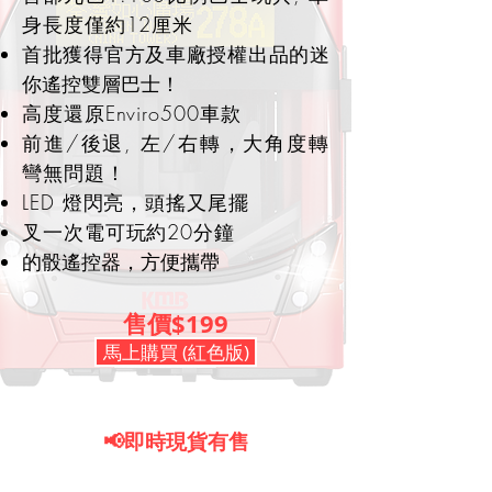
身長度僅約12厘米
首批獲得官方及車廠授權出品的迷
你遙控雙層巴士！
高度還原Enviro500車款
前進/後退, 左/右轉，
大角度轉
彎無問題！
LED 燈閃亮，頭搖又尾擺
​叉一次電可玩約20分鐘
​的骰遙控器，方便攜帶
售價$199
馬上購買 (紅色版)
📢即時現貨有售