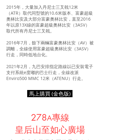
2015年，大量加入丹尼士三叉戟12米
（ATR）取代同型號的10.6米版本、富豪超級
奧林比安及大部分富豪奧林比安，直至2016
年以原13X線的富豪超級奧林比安（3ASV）
取代所有丹尼士三叉戟。
2016年7月，餘下兩輛富豪奧林比安（AV）被
調離，全線使用富豪超級奧林比安（3ASV）
行走，同時
低地台化
。
2021年2月，九巴安排指定路線以已安裝電子
支付系統
e度嘟
的巴士行走，全線改派
Enviro500 MMC
12米（ATENU）行走。
馬上購買 (金色版)
278
專線
A
​皇后山至如心廣場