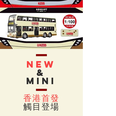
NEW
&
MINI
香港首發
觸目登場