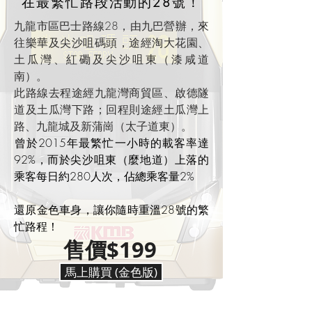
在最繁忙路段活動的28號！
九龍市區巴士路線28，由九巴營辦，來
往樂華及尖沙咀碼頭，途經淘大花園、
土瓜灣、紅磡及尖沙咀東（漆咸道
南）。
此路線去程途經九龍灣商貿區、啟德隧
道及土瓜灣下路；回程則途經土瓜灣上
路、九龍城及新蒲崗（太子道東）。
​曾於2015年最繁忙一小時的載客率達
92%，而於尖沙咀東（麼地道）上落的
乘客每日約280人次，佔總乘客量2%
​還原金色車身，讓你隨時重溫28號的繁
忙路程！
售價$199
馬上購買 (金色版)