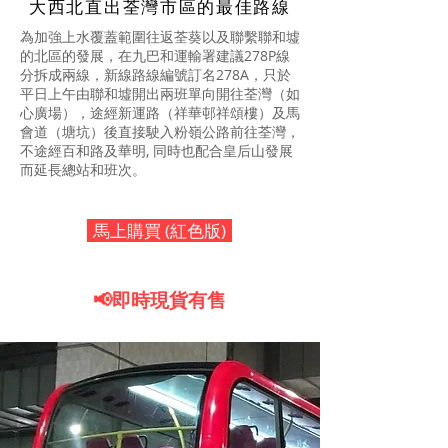
​大西北直出荃灣市區的最佳路線
為加強上水覆蓋範圍往返荃葵以及聯繫聯和墟
的北區的發展，在九巴和
運輸署
建議278P線
分拆成兩線，新線路線編號訂名278A，只於
平日上午由聯和墟開出兩班單向開往荃灣（如
心廣場），途經
新運路
（
祥華邨
祥頌樓）及
馬
會道
（塘坑）後直接駛入
粉嶺公路
前往荃灣，
不途經
百和路
及
華明
, 同時也配合
皇后山
發展
而延長總站和班次。
馬上購買 (紅色版)
📢即時現貨有售