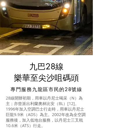
九巴28線
​樂華至尖沙咀碼頭
專門服務九龍區市民的28號線
28線開辦初期，用車以
丹尼士喝采
（N）為
主；亦曾派出
利蘭奧林比安
（BL）
[12]
。
1996年
加入空調巴士行走
時，用車以
丹尼士
巨龍
9.9米（ADS）為主。2002年
改為全空調
服務
後，加入
低地台服務
，以
丹尼士三叉戟
10.6米（ATS）行走。