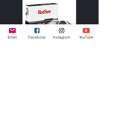
Email
Facebook
Instagram
YouTube
Initial D 1:35 Mazda FC35 RX-7 積木
模型 C55016W
Price
HK$89.00
Add to Cart