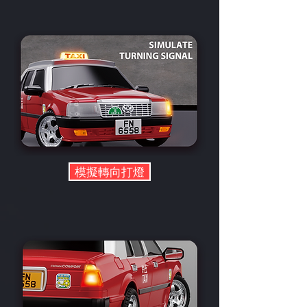
模擬轉向打燈