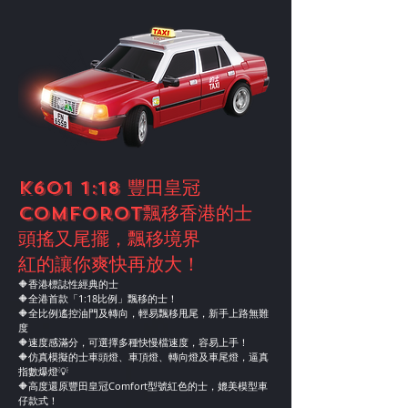
K601 1:18 豐田皇冠
Comfor0t飄移香港的士
​頭搖又尾擺，飄移境界
紅的讓你爽快再放大！
🔶香港標誌性經典的士
🔶全港首款「1:18比例」飄移的士！
🔶全比例遙控油門及轉向，輕易飄移甩尾，新手上路無難
度
🔶速度感滿分，可選擇多種快慢檔速度，容易上手！
🔶仿真模擬的士車頭燈、車頂燈、轉向燈及車尾燈，逼真
指數爆燈💡
🔶高度還原豐田皇冠Comfort型號紅色的士，媲美模型車
仔款式！