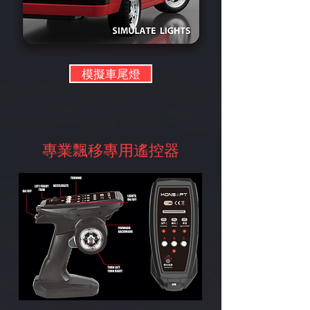
模擬車尾燈
專業飄移專用遙控器