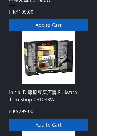
Price
HK$199.00
Add to Cart
Initial D 藤原豆腐店牌 Fujiwara
Tofu Shop C61033W
Price
HK$299.00
Add to Cart