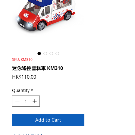
SKU: KM310
迷你遙控雪糕車 KM310
Price
HK$110.00
Quantity
*
Add to Cart