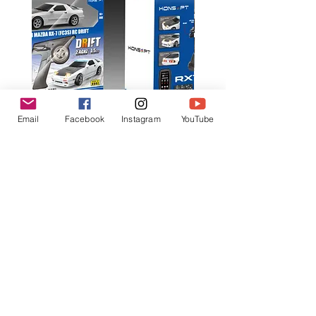
Email
Facebook
Instagram
YouTube
K602 1:18 MAZDA RX7 飄移遙
K603 1:18 TOYOTA AE8
控車
TRUENO 飄移遙控車
Regular Price
Sale Price
Regular Price
HK$399.00
HK$379.00
HK$399.00
立即訂閲獲取更多優惠