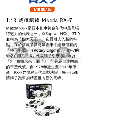
1:18 遙控飄移 Mazda RX-7
Mazda RX-7是日本跑車黃金年代中最具獨
特魅力的代表之一，與Supra、NSX、GT-R
並稱為「四大天王」。它最引人入勝的特
點，在於搭載了當時量產車中絕無僅有的
「轉子引擎」（Rotary Engine）。RX-7的
命名由來，「R」代表轉子引擎 (Rotary)，
「X」象徵未來，而「7」則是馬自達內部
的車型代號。自1978年誕生至2002年停
產，RX-7共歷經三代車型演變，每一代都
將轉子跑車的精髓推向新的高峰。