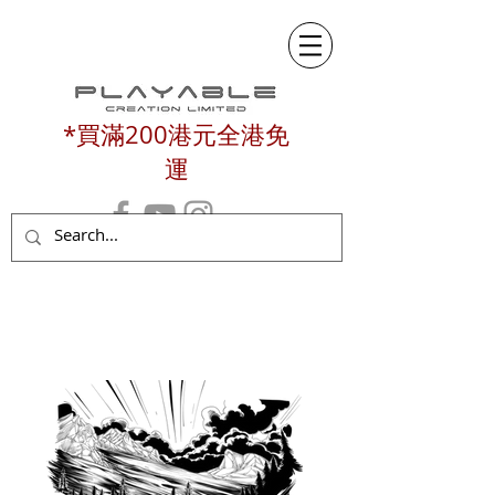
*買滿200港元全港免
運