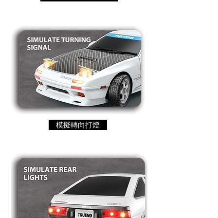
模擬轉向打燈