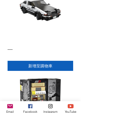
CaDA 頭文字D 1:20 AE86 Trueno 遙
控積木車 C51086W
價格
HK$199.00
新增至購物車
Email
Facebook
Instagram
YouTube