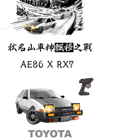
​秋名山車神
飄移
之戰
AE86 X RX7