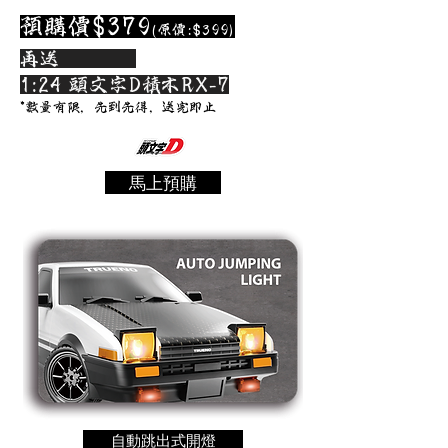
預購價$379
(原價:$399)
​再送
1:24 頭文字D積木RX-7
*數量有限，先到先得，送完即止
馬上預購
自動跳出式開燈