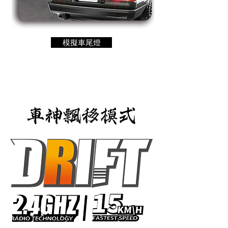
模擬車尾燈
車神飄移模式