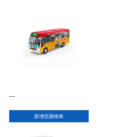
KM004 1:64 遙控公共十九座大麻成
小巴 RC Toyota Coaster HK
Minibus (大麻成)
價格
HK$239.00
新增至購物車