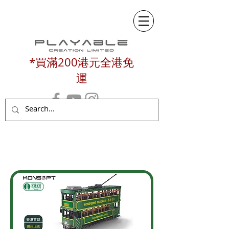
*買滿200港元全港免
運