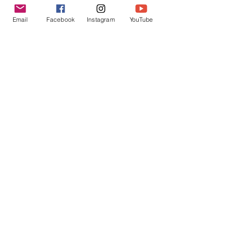
價格
價格
HK$89.00
HK$89.00
Email
Facebook
Instagram
YouTube
載入更多
立即訂閲獲取更多優惠
訂閱