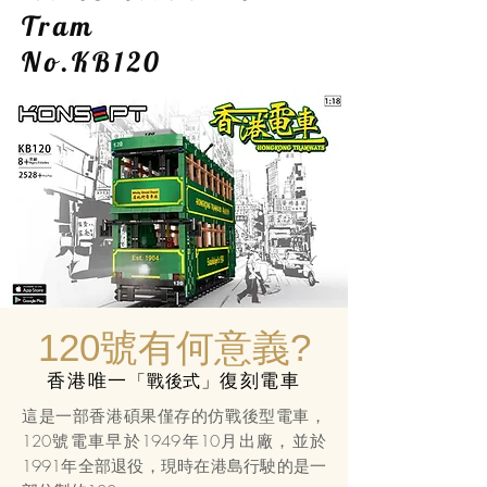
Tram
No.KB120
120號有何意義?
​香港唯一
「戰後式」
復刻電車
這是一部香港碩果僅存的仿戰後型電車，
120號電車早於1949年10月出廠，並於
1991年全部退役，現時在港島行駛的是一