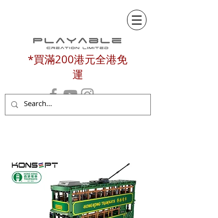
*買滿200港元全港免
運