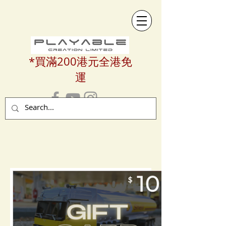
*買滿200港元全港免
運