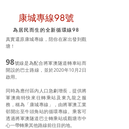
康城專線98號
​為居民而生的全新循環線98
真實還原康城專線​，陪你在家出發到觀
塘！
98
號線是為配合將軍澳隧道轉車站而
開設的巴士路線，並於2020年10月2日
啟用。
同時為應付區內人口急劇增長，提供
將
軍澳南
特快來往轉乘站及東九龍之服
務，稱為「康城專線」，由將軍澳工業
邨開出至牛頭角站的循環專線。乘客可
透過將軍澳隧道巴士轉乘站或觀塘市中
心一帶轉乘其他路線前往目的地。