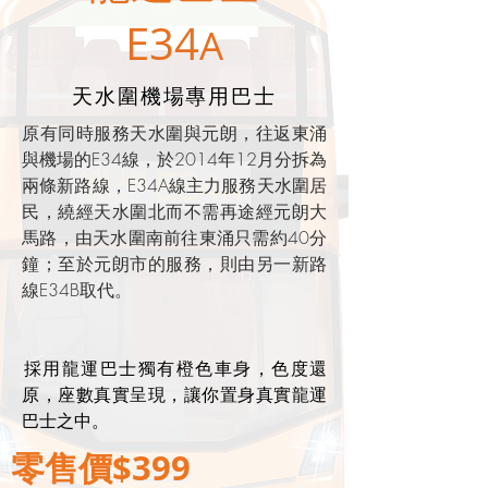
​E34
A
天水圍機場專用巴士
原有同時服務天水圍與元朗，往返東涌
與機場的E34線，於2014年12月分拆為
兩條新路線，E34A線主力服務天水圍居
民，繞經天水圍北而不需再途經元朗大
馬路，由天水圍南前往東涌只需約40分
鐘；至於元朗市的服務，則由另一新路
線E34B取代。
​採用龍運巴士獨有橙色車身，色度還
原，座數真實呈現，讓你置身真實龍運
巴士之中。
零售價$399