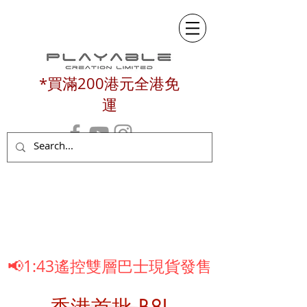
*買滿200港元全港免
運
📢1:43遙控雙層巴士現貨發售