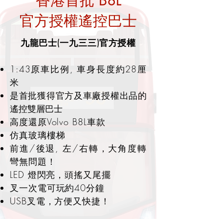
香港首批 B8L
官方授權遙控巴士
九龍巴士(一九三三)官方授權
1:43原車比例, 車身長度約28厘
米
是首批獲得官方及車廠授權出品的
遙控雙層巴士
高度還原Volvo B8L車款
​仿真玻璃樓梯
前進/後退, 左/右轉，
大角度轉
彎無問題！
LED 燈閃亮，頭搖又尾擺
​叉一次電可玩約40分鐘
​USB叉電，方便又快捷！