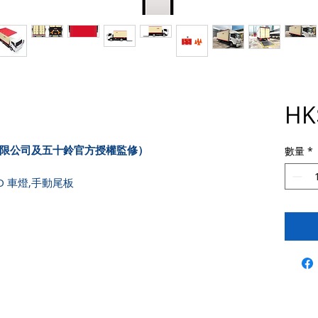
HK
限公司及五十鈴官方授權監修）
數量
*
ED 車燈,手動尾板