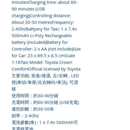
minutesCharging time: about 60-
90 minutes (USB
charging)Controlling distance:
About 30-50 metresFrequency:
2.4GhzBattyery for Taxi: 1 x 7.4v
500mAh Li-Poly Rechargeable
battery (included)Battery for
Controller: 2 x AA (not include)Size
for Car: 23 x 89.5 x 8.5 cmScale
1:18Taxi Model: Toyota Crown
ComfortOfficial licensed by Toyota
主要功能: 前進/後退, 左/右轉 , LED
燈(車頭/車尾/左右轉向/車頂), 可漂
移
使用時間：約30-40分鐘
充電時間：約60-90分鐘 (USB充電)
遙控距離：約30-50米
頻率：2.4Ghz
電池參數(車) : 1 x 7.4v 500mAh可
充電鋰電池