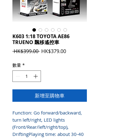
K603 1:18 TOYOTA AE86
TRUENO 飄移遙控車
一
促
 HK$399.00 
HK$379.00
般
銷
價
價
數量
*
格
格
新增至購物車
Function: Go forward/backward,
turn left/right, LED lights
(Front/Rear/left/right/top),
DriftingPlaying time: about 30-40