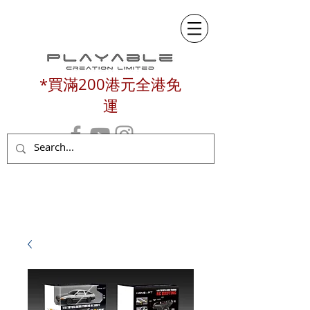
*買滿200港元全港免
運