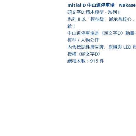
Initial D 中山道停車場 Nakasen
頭文字D 積木模型 - 系列 II
系列 II 以「模型級」展示為核
鬆！
中山道停車場是《頭文字D》動畫中
模型 / 人物公仔
內含標誌性廣告牌、旗幟與 LED
授權《頭文字D》
總積木數：915 件