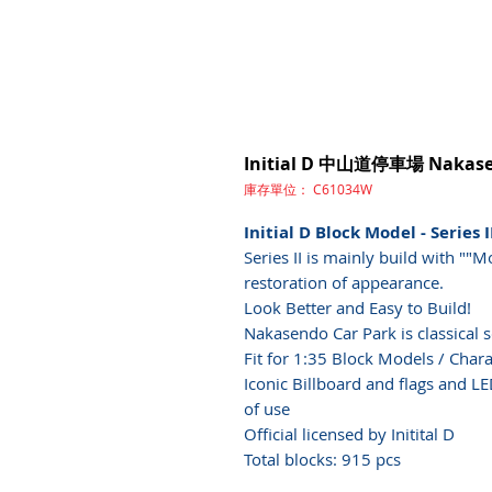
Initial D 中山道停車場 Nakase
庫存單位： C61034W
Initial D Block Model - Series I
Series II is mainly build with ""M
restoration of appearance.
Look Better and Easy to Build!
Nakasendo Car Park is classical s
Fit for 1:35 Block Models / Chara
Iconic Billboard and flags and L
of use
Official licensed by Initital D
Total blocks: 915 pcs