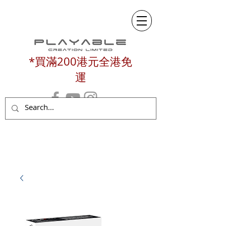
*買滿200港元全港免
運