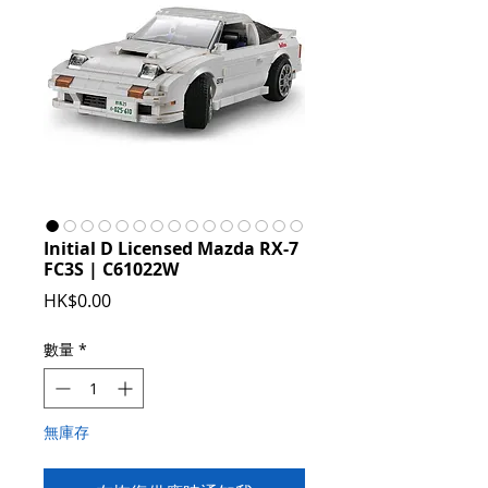
Initial D Licensed Mazda RX-7
FC3S | C61022W
價
HK$0.00
格
數量
*
無庫存