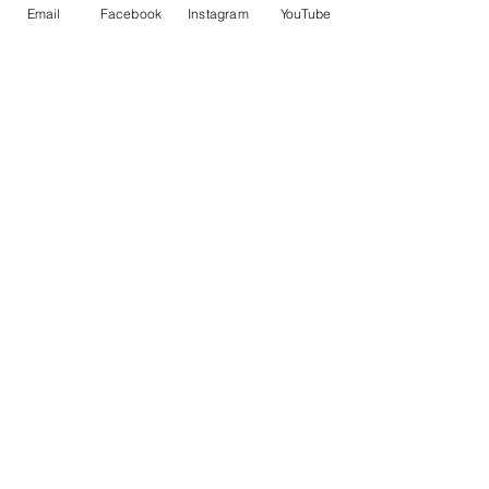
控車
TRUENO 飄移遙控車
Email
Facebook
Instagram
YouTube
一般價格
促銷價格
一般價格
HK$399.00
HK$379.00
HK$399.00
立即訂閲獲取更多優惠
訂閱