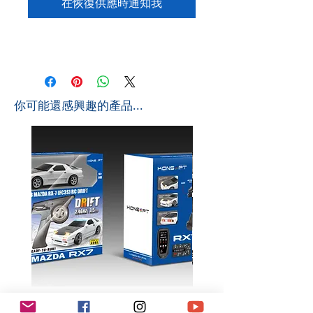
在恢復供應時通知我
​你可能還感興趣的產品...
K602 1:18 MAZDA RX7 飄移遙
K603 1:18 TOYOTA AE8