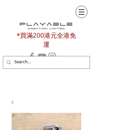
*買滿200港元全港免
運