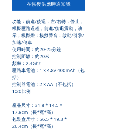
在恢復供應時通知我
功能：前進/後退，左/右轉，停止，
模擬壓路過程，前進/後退震動，演
示；模擬燈；模擬聲音：啟動/引擎/
加速/倒車
使用時間：約20-25分鐘
控制距離：約20米
頻率：2.4Ghz
壓路車電池：1 x 4.8v 400mAh（包
括）
控制器電池：2 x AA（不包括）
1:20比例
產品尺寸：31.8 * 14.5 *
17.8cm（長*寬*高）
包裝盒尺寸：56.5 * 19.3 *
26.4cm（長*寬*高）