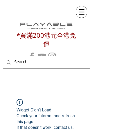
*買滿200港元全港免
運
Widget Didn’t Load
Check your internet and refresh
this page.
If that doesn’t work, contact us.