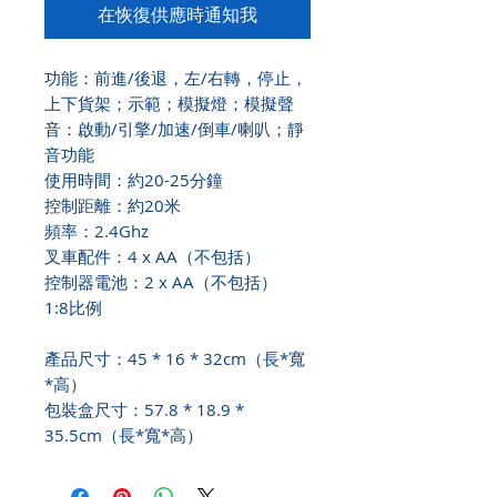
在恢復供應時通知我
功能：前進/後退，左/右轉，停止，
上下貨架；示範；模擬燈；模擬聲
音：啟動/引擎/加速/倒車/喇叭；靜
音功能
使用時間：約20-25分鐘
控制距離：約20米
頻率：2.4Ghz
叉車配件：4 x AA（不包括）
控制器電池：2 x AA（不包括）
1:8比例
產品尺寸：45 * 16 * 32cm（長*寬
*高）
包裝盒尺寸：57.8 * 18.9 *
35.5cm（長*寬*高）