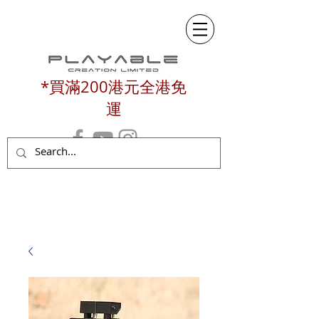
*買滿200港元全港免
運