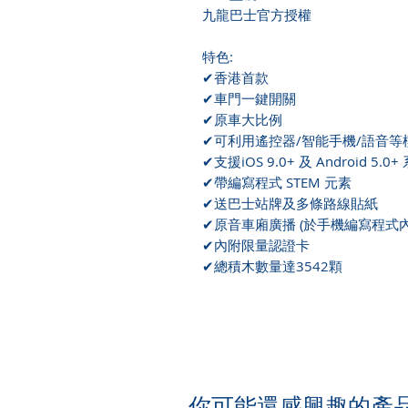
九龍巴士官方授權
特色:
✔香港首款
✔車門一鍵開關
✔原車大比例
✔可利用遙控器/智能手機/語音等
✔支援iOS 9.0+ 及 Android 5.0+
✔帶編寫程式 STEM 元素
✔送巴士站牌及多條路線貼紙
✔原音車廂廣播 (於手機編寫程式內
✔內附限量認證卡
✔總積木數量達3542顆
​你可能還感興趣的產品.