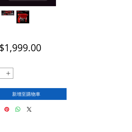
價
$1,999.00
格
新增至購物車