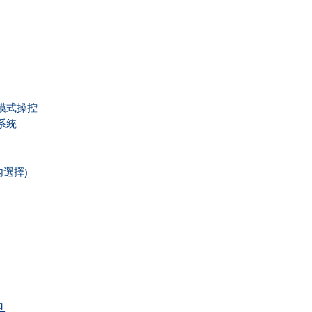
模式操控
 系統
選擇)
..