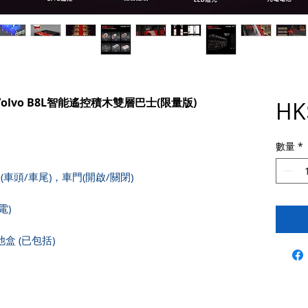
KMB Volvo B8L智能遙控積木雙層巴士(限量版)
HK
數量
*
(車頭/車尾)，車門(開啟/關閉)
電)
電池盒 (已包括)