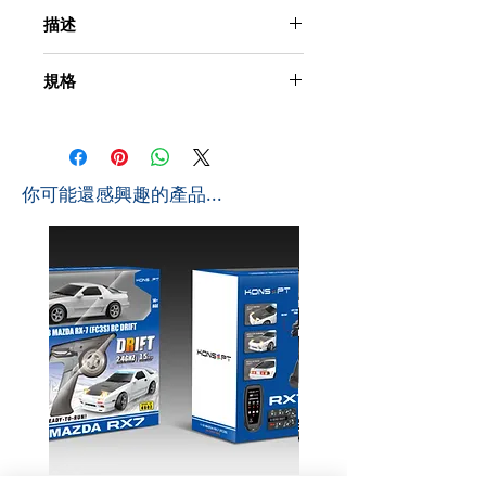
描述
功能：前進/後退，左/右轉，停止，LED燈，
規格
模擬聲音
使用時間：約20-25分鐘
產品尺寸：29.7 * 10.5 * 13.7cm（長*寬*高）
控制距離：約15-20米
包裝盒尺寸：40 * 19.5 * 21.5cm（L * W * H）
頻率：2.4Ghz
外箱尺寸：80 * 42 * 46cm（L * W * H）0.1546
汽車電池：1 x 4.8v 700mAh（包括）
CBM
控制器電池：2 x AA（不包括）
​你可能還感興趣的產品...
件/箱：8 PCS
汽車尺寸：29.7 x 10.5 x 13.7厘米
毛重：9.2公斤
包括3D拼圖消防局-DIY！
淨重：8 KGS