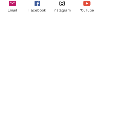
K602 1:18 MAZDA RX7 飄移遙
K603 1:18 TOYOTA AE8
Email
Facebook
Instagram
YouTube
控車
TRUENO 飄移遙控車
一般價格
促銷價格
一般價格
HK$399.00
HK$379.00
HK$399.00
立即訂閲獲取更多優惠
訂閱