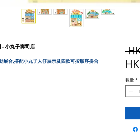
 - 小丸子壽司店
 H
HK
可動展合,搭配小丸子人仔展示及四款可按順序拼合
數量
*