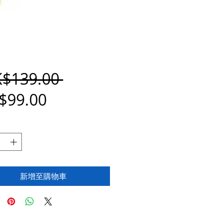
一
K$139.00 
促
$99.00
般
銷
價
價
格
格
新增至購物車