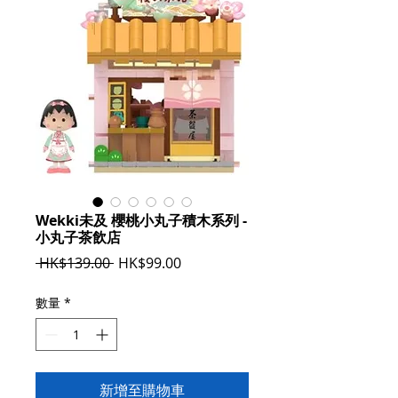
Wekki未及 櫻桃小丸子積木系列 -
小丸子茶飲店
一
促
 HK$139.00 
HK$99.00
般
銷
價
價
數量
*
格
格
新增至購物車