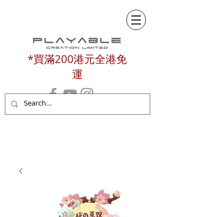
*買滿200港元全港免
運